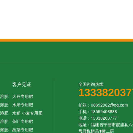
客户见证
全国咨询热线
133382037
溶肥
大豆专用肥
溶肥
水果专用肥
邮箱：68692082@qq.com‬
手机：18559406688
溶肥
水稻 小麦专用肥
电话：13338203777
溶肥
茶叶专用肥
地址：福建省宁德市霞浦县六
溶肥
蔬菜专用肥
号君悦恒昌1幢二层