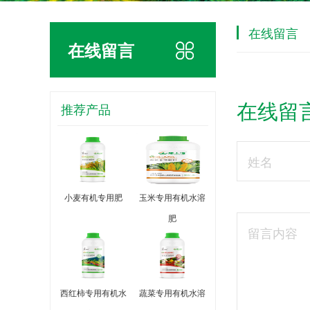
在线留言
在线留言
在线留
推荐产品
姓名
小麦有机专用肥
玉米专用有机水溶
肥
留言内容
西红柿专用有机水
蔬菜专用有机水溶