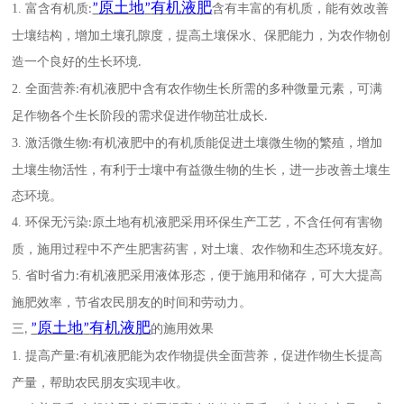
原土地
有机液肥
”
”
1.
富含有机质
含有丰富的有机质，能有效改善
:
士壤结构，增加土壤孔隙度，提高土壤保水、保肥能力，为农作物创
造一个良好的生长环境
.
2.
全面营养
有机液肥中含有农作物生长所需的多种微量元素，可满
:
足作物各个生长阶段的需求促进作物茁壮成长
.
3.
激活微生物
有机液肥中的有机质能促进土壤微生物的繁殖，增加
:
土壤生物活性，有利于士壤中有益微生物的生长，进一步改善土壤生
态环境。
4.
环保无污染
原土地有机液肥采用环保生产工艺，不含任何有害物
:
质，施用过程中不产生肥害药害，对土壤、农作物和生态环境友好。
5.
省时省力
有机液肥采用液体形态，便于施用和储存，可大大提高
:
施肥效率，节省农民朋友的时间和劳动力。
原土地
有机液肥
”
”
三
的施用效果
,
1.
提高产量
有机液肥能为农作物提供全面营养，促进作物生长提高
:
产量，帮助农民朋友实现丰收。