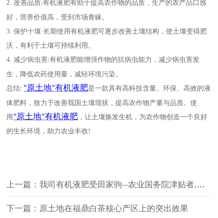
2.
改善品质
有机液肥有助于提高农作物的品质，生产的农产品口感
:
好，营养价值高，受到市场青睐。
3.
保护十壤
·长期使用有机液肥可逐步改善土壤结构，使土壤变得肥
沃，有利于土壤可持续利用。
4.
减少病虫害
有机液肥能增强作物的抗病虫能力，减少病虫害发
:
生，降低农药使用量，减轻环境污染。
原土地
有机液肥
”
”
总结
是一款具有高科技含量、环保、高效的液
:
体肥料，致力于改善我国土壤现状，提高农作物产量与品质。使
原土地
有机液肥
”
”
用
，让土壤焕发生机，为农作物创造一个良好
的生长环境，助力农业丰收
!
上一篇：我司有机液肥受田家驹--农业国务院津贴者,葡萄专家称誉
下一篇：原土地在福鼎白茶核心产区上的突出效果