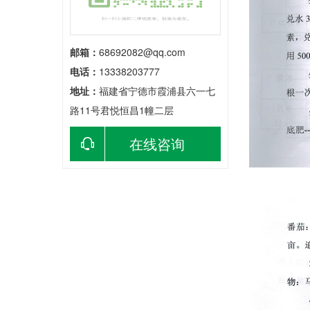
邮箱：
68692082@qq.com
电话：
13338203777
地址：
福建省宁德市霞浦县六一七
路11号君悦恒昌1幢二层
在线咨询