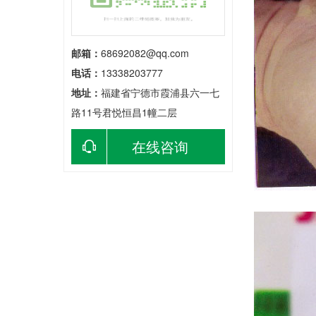
邮箱：
68692082@qq.com
电话：
13338203777
地址：
福建省宁德市霞浦县六一七
路11号君悦恒昌1幢二层
在线咨询